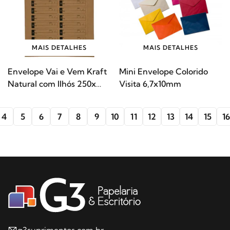
MAIS DETALHES
MAIS DETALHES
Envelope Vai e Vem Kraft
Mini Envelope Colorido
Natural com Ilhós 250x
Visita 6,7x10mm
353mm SCRITY
4
5
6
7
8
9
10
11
12
13
14
15
16
g3suprimentos.com.br